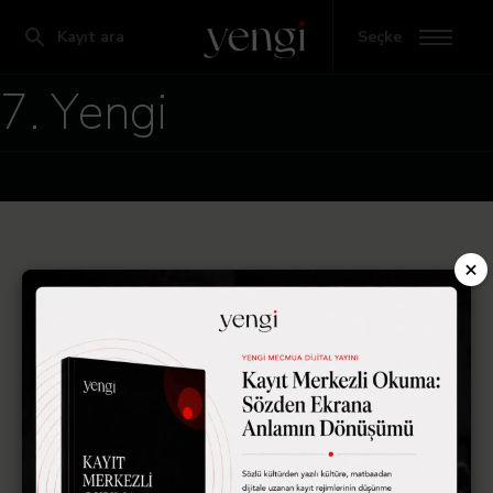
Kayıt ara
Seçke
7. Yengi
×