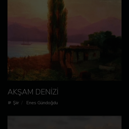
AKŞAM DENİZİ
Şiir
Enes Gündoğdu
subject