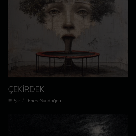
ÇEKİRDEK
Şiir
Enes Gündoğdu
subject