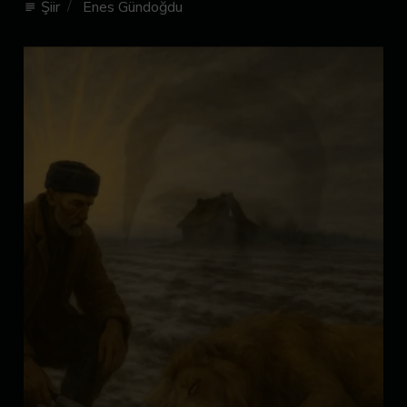
Şiir
Enes Gündoğdu
subject