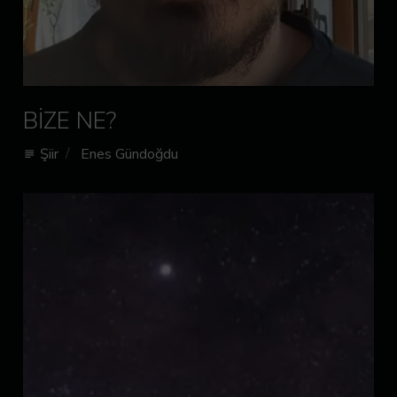
BİZE NE?
Şiir
Enes Gündoğdu
subject