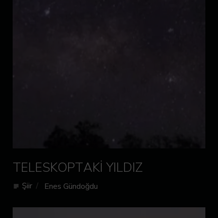
TELESKOPTAKİ YILDIZ
Şiir
Enes Gündoğdu
subject