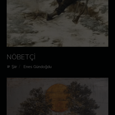
NÖBETÇİ
Şiir
Enes Gündoğdu
subject