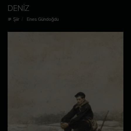
DENİZ
Şiir
Enes Gündoğdu
subject