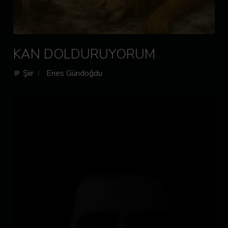
KAN DOLDURUYORUM
Şiir
Enes Gündoğdu
subject