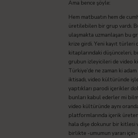
Ama bence şöyle:
Hem matbuatın hem de cumhuri
üretilebilen bir grup vardı. B
ulaşmakta uzmanlaşan bu grup
krize girdi. Yeni kayıt türler
kitaplarındaki düşünceleri, b
grubun izleyicileri de video 
Türkiye’de ne zaman ki adam a
iktisadı, video kültüründe iş
yaptıkları parodi içerikler 
bunları kabul ederler mi bilm
video kültüründe aynı oranda
platformlarında içerik ürete
hala dişe dokunur bir kitlesi
birlikte -umumun yararı için- 