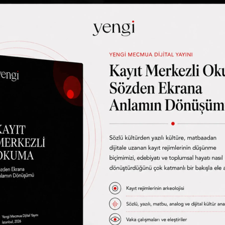
 matbaanın ürettiği zihin iktisadıyla güçleniyor. Demek ki R
in iktisadı etkisiyle okuyucu ile buluşmuş. Burayı uzatmay
e önemli değil. Aslında önemli de… Konumuzla çok yakından 
sıyla ilgilisi var.) Risale-i Nur adı verilen eserler matbaa 
 13 yıl kadar kısa bir sürede el ile yazılmış 600 bin adet 
 olmasın (olmaması imkannsızzz), ilkin bir yayıncılık faali
 çeşitli dini grupların yayın araçlarına ulaşımını kısıtlamış
at başarısı olduğunu ifade etmek için sunacağımız örnekler
eni Asya grubunun gazetesinin şöyle bir spotu var: “Asrın
iği Risale-i Nur’ların medyadaki katıksız dili olmaya özen 
oğrunun yanında haklının sesi’ olarak milletimizin gönlü
 “asrın müellifi.” Daha önce hiç kimsenin sahip olmadığı bir
ade bana kalırsa. Şeyh-mürit ilişkisinin yerini metin-okur il