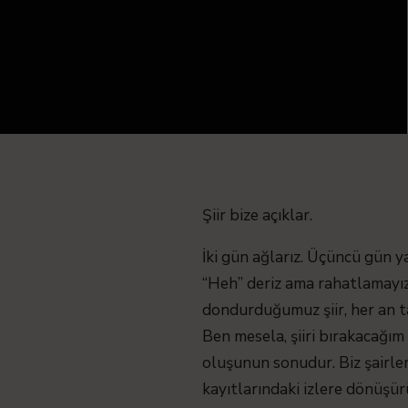
Şiir bize açıklar.
İki gün ağlarız. Üçüncü gün ya
“Heh” deriz ama rahatlamayız. 
dondurduğumuz şiir, her an t
Ben mesela, şiiri bırakacağı
oluşunun sonudur. Biz şairler 
kayıtlarındaki izlere dönüşürüz