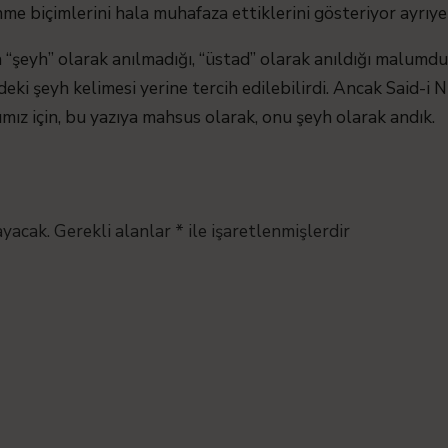
nme biçimlerini hala muhafaza ettiklerini gösteriyor ayrıye
a “şeyh” olarak anılmadığı, “üstad” olarak anıldığı malum
indeki şeyh kelimesi yerine tercih edilebilirdi. Ancak Said-i N
ımız için, bu yazıya mahsus olarak, onu şeyh olarak andık.
ayacak.
Gerekli alanlar
*
ile işaretlenmişlerdir