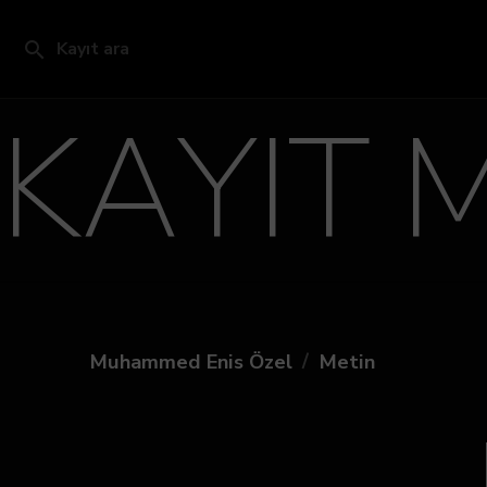
Kayıt ara
KAYIT 
/
Muhammed Enis Özel
Metin