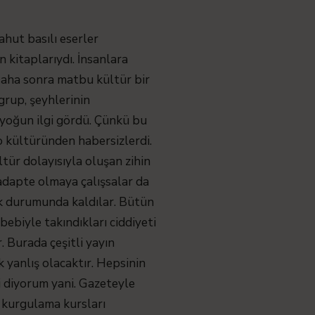
hut basılı eserler
n kitaplarıydı. İnsanlara
Daha sonra matbu kültür bir
 grup, şeyhlerinin
a yoğun ilgi gördü. Çünkü bu
eo kültüründen habersizlerdi.
tür dolayısıyla oluşan zihin
 adapte olmaya çalışsalar da
ek durumunda kaldılar. Bütün
ebiyle takındıkları ciddiyeti
 Burada çeşitli yayın
 yanlış olacaktır. Hepsinin
i diyorum yani. Gazeteyle
eo kurgulama kursları