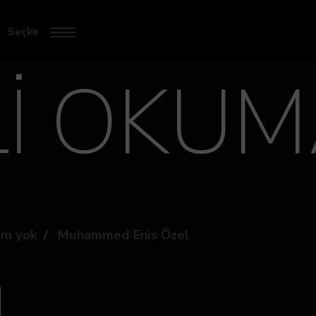
Seçke
İ OKUMA
um yok
Muhammed Enis Özel