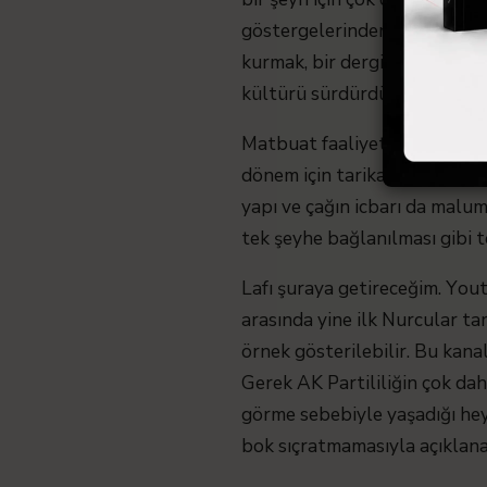
göstergelerinden biri. Tabii 
kurmak, bir dergi metni için 
kültürü sürdürdüğünü bir şeki
Matbuat faaliyetlerinin hızla 
dönem için tarikat geleneğini
yapı ve çağın icbarı da malu
tek şeyhe bağlanılması gibi t
Lafı şuraya getireceğim. Yout
arasında yine ilk Nurcular t
örnek gösterilebilir. Bu kana
Gerek AK Partililiğin çok da
görme sebebiyle yaşadığı he
bok sıçratmamasıyla açıklana