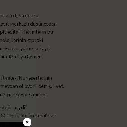
rimizin daha doğru
 kayıt merkezli düşünceden
pit edildi. Hekimlerin bu
lojilerinin, tıptaki
nekdotu, yalnızca kayıt
aldım. Konuyu hemen
Risale-i Nur eserlerinin
e meydan okuyor.” demiş. Evet,
mak gerekiyor sanırım:
bilir miydi?
 bin kitabı üretebiliriz.”
×