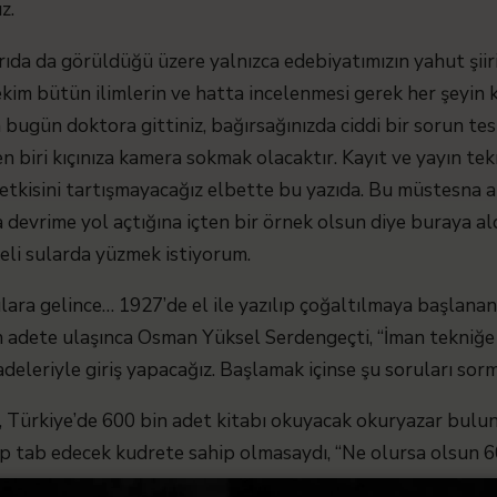
z.
rıda da görüldüğü üzere yalnızca edebiyatımızın yahut şii
ekim bütün ilimlerin ve hatta incelenmesi gerek her şeyin
a bugün doktora gittiniz, bağırsağınızda ciddi bir sorun tes
biri kıçınıza kamera sokmak olacaktır. Kayıt ve yayın tekno
etkisini tartışmayacağız elbette bu yazıda. Bu müstesna a
da devrime yol açtığına içten bir örnek olsun diye buraya 
keli sularda yüzmek istiyorum.
lara gelince… 1927’de el ile yazılıp çoğaltılmaya başlanan 
bin adete ulaşınca Osman Yüksel Serdengeçti, “İman tekniğ
deleriyle giriş yapacağız. Başlamak içinse şu soruları sor
Türkiye’de 600 bin adet kitabı okuyacak okuryazar buluna
p tab edecek kudrete sahip olmasaydı, “Ne olursa olsun 600