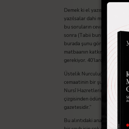
Demek ki el yazısının eli dahi
yazılsalar dahi matbuatın zih
bu soruların cevapları pek d
sonra (Tabii bunun çok satılma
burada şunu görmek gerekiyor:
matbaanın katkısı olsun ya da
gerekiyor. 40’larda iktidarın,
Üstelik Nurculuğun bir matbu
cemaatinin bir şubesi olan Y
Nursî Hazretlerinin telif ett
çizgisinden ödün vermeden ‘d
gazetesidir.”
Bu alıntıdaki anahtar ifademiz
bir şeyh için çok doğru bir if