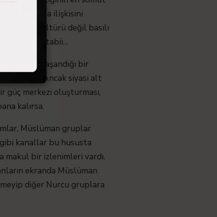
er matbuatla ilişkisini
ahi yazılı kültürü değil basılı
.” demiyorum tabii…
inkılabının yaşandığı bir
zor bir iş. Ancak siyasi alt
ir güç merkezi oluşturması,
bana kalırsa.
formlar, Müslüman gruplar
 gibi kanallar bu hususta
 makul bir izlenimleri vardı.
ümanların ekranda Müslüman
lmeyip diğer Nurcu gruplara