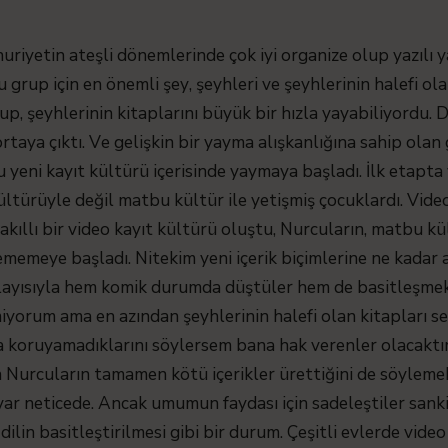
yetin ateşli dönemlerinde çok iyi organize olup yazılı ya
u grup için en önemli şey, şeyhleri ve şeyhlerinin halefi ola
, şeyhlerinin kitaplarını büyük bir hızla yayabiliyordu. 
i ortaya çıktı. Ve gelişkin bir yayma alışkanlığına sahip olan
u yeni kayıt kültürü içerisinde yaymaya başladı. İlk etapt
kültürüyle değil matbu kültür ile yetişmiş çocuklardı. Vid
kıllı bir video kayıt kültürü oluştu, Nurcuların, matbu kül
lememeye başladı. Nitekim yeni içerik biçimlerine ne kadar
dolayısıyla hem komik durumda düştüler hem de basitleşm
iyorum ama en azından şeyhlerinin halefi olan kitapları seb
 koruyamadıklarını söylersem bana hak verenler olacaktır.
n Nurcuların tamamen kötü içerikler ürettiğini de söylemek
 var neticede. Ancak umumun faydası için sadeleştiler sank
dilin basitleştirilmesi gibi bir durum. Çeşitli evlerde vid