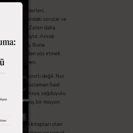
isale-i Nur eserleri,
acağım. Yukarıdaki sorular ve
ilgili değil. Zaten daha
ile çoğaltılmıştır. Ancak
eser üretilmiş. Buna
yeti başarısından söz etmek
 olmasına rağmen.
 bunlarla sınırlı değil. Nur
 müellifi Bediüzzaman Said
gösteren Yeni Asya, sağduyulu
nde taht kurmuş bir misyon
 sıfat. Halefi kitapları olan
işkisine bıraktığının en somut