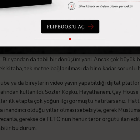
Nurcular pek çok fraksiyona ayrılmışlar. Hepsinin teker tek
abes olacaktır ancak yukarıda bir fraksiyon olan
yazıcılığın
d
lde ima etmiştim zaten. “Varın diğerlerini siz hesap edin
geliştiği, dilde sadeleşme projelerinin sürdürüldüğü, harf 
, metin merkezli bir cemaate dönüştürmek, nereden baksan 
m. Bir yandan da tabii bir dönüşüm yani. Ancak çok büyük b
ek kitaba, tek metne bağlanılması da bir o kadar sorunlu 
ube ya da bireylerin video yayın yapabildiği dijital plat
arafından kullanıldı. Sözler Köşkü, Hayalhanem, Çay House
llar ilk etapta çok yoğun ilgi görmüştü hatırlarsanız. Hatta
ha inandırıcı olduğu yıllar olması sebebiyle, gerek Müsl
yecanla, gerekse de FETÖ’nün henüz terör örgütü ilan edi
bilir bu durum.