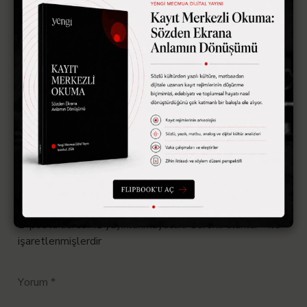
Beni çıkartan kabuğumdan, deve işkembesinden, çelikten
olan
Bazen de gözlerine bakmaya doyamadığımdan
En büyük en yüce Ültimatom
Fıskiyeden pişmanlıklar fışkırmakta
Sen diye başlamak istiyordum bu sefer
Bari sen diye bitireyim
Bana bir ültimatom bütün bunlar
San’a da huzurunda elhamdulillah
Bir yanıt yazın
E-posta adresiniz yayınlanmayacak.
Gerekli alanlar
*
ile
işaretlenmişlerdir
Yorum
*