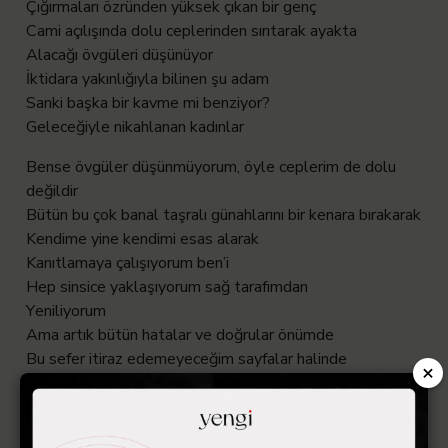
Çığırmaları özründen yüksek çıkan bir genç
Cami açılışında dolu ceplerinden sırıtarak ayakta
Alacağı övgüleri düşünüyor
İktidara yakınlığıyla bilinen şu adam
Sanki başka bir kavme mi benziyor?
Geleceğiyle nikahlanan kadınlar
Bense övgüler düşünmüyorum, öyle ceplerim de dolu
değildir
Bütün bu çok banal taşralı günahlarını bir kenara bırakarak
Kendime yine kendimi esas alarak
Kanıtlamaya çalışıyorum ben’i
Hep sinsice yaklaşıyorum sağ tarafımdan
Yeniliyorum
Ama artık bütün hatalar ve doğrular önümde
Bu sefer itiraz edemeyeceğim sayfalar halinde
×
Gökten iniyordu ismine sınav denen
Hepsi ayrı bir melek tarafından ayrı insana
Her gün batımında ve her yağmur yağdığında