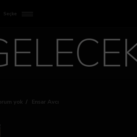
Seçke
GELECE
orum yok
Ensar Avcı