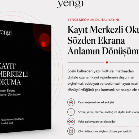
yapmanın
nin
yaşam
ane
r mahalle
una
8