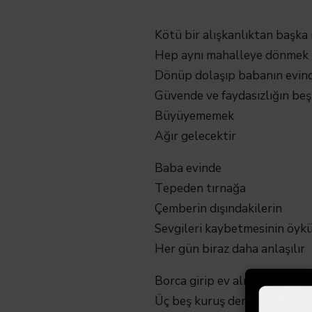
Kötü bir alışkanlıktan başka 
Hep aynı mahalleye dönmek
Dönüp dolaşıp babanın evin
Güvende ve faydasızlığın beş
Büyüyememek
Ağır gelecektir
Baba evinde
Tepeden tırnağa
Çemberin dışındakilerin
Sevgileri kaybetmesinin öyk
Her gün biraz daha anlaşılır
Borca girip ev almanın öyküs
Üç beş kuruş denkleştirip