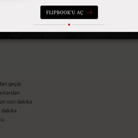
mişti, zaten öyle
r
dan geçip
anlardan
un son dakika
 dakika
kü