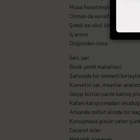
Musa hissetmişti
Osman da eyvallah bilader de
Şimdi ise okul bitti
İş arıyor
Düğünden önce
Sen, şair
Bırak şimdi mahalleyi
Şahsında bir ümmeti birleşti
Kuvvetin var, insanlar arasın
Geçip bütün yarım kalmış pl
Kafanı karıştırmadan okuduğ
Arkanda millet elinde bir kaç
Konuşmaya gücün yeter çün
Cesaret ister
Mekanik olmayan