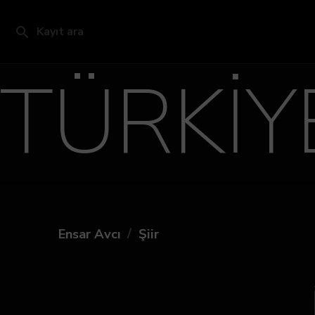
Kayıt ara
TÜRKİY
/
Ensar Avcı
Şiir