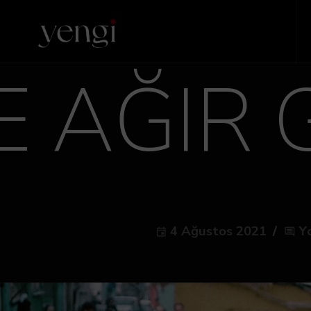
E AĞIR 
4 Ağustos 2021
Y
event
comment