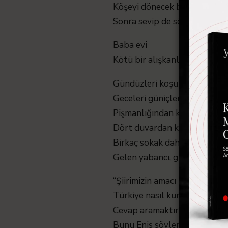
Köşeyi dönecek bir yatırım 
Sonra sevip de söyleyememe
Baba evi
Kötü bir alışkanlık değil ki
Gündüzleri koşuşturmadan
Geceleri güniçlerinin
Pişmanlığından kurulan bir 
Dört duvardan kurulan bir h
Birkaç sokak daha ve kurulu
Gelen yabancı, giden hain
“Şiirimizin amacı
Türkiye nasıl kurtulur sorus
Cevap aramaktır”
Bunu Enis söylemişti, yıl 201