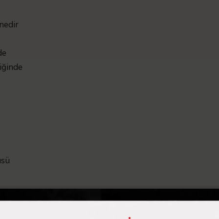
nedir
de
iğinde
üsü
ü