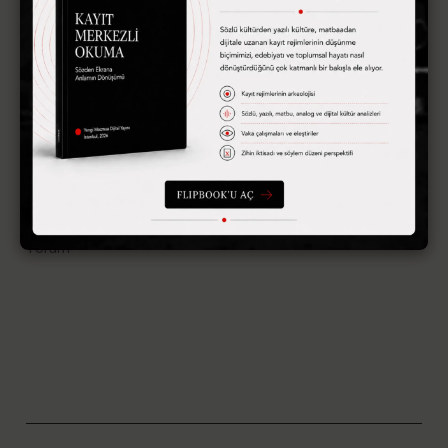
Bir yanıt yazın
E-posta adresiniz yayınlanmayacak.
Gerekli alanlar
*
ile
işaretlenmişlerdir
Yorum
*