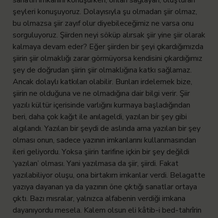
şeyleri konuşuyoruz. Dolayısıyla şu olmadan şiir olmaz,
bu olmazsa şiir zayıf olur diyebileceğimiz ne varsa onu
sorguluyoruz. Şiirden neyi söküp alırsak şiir yine şiir olarak
kalmaya devam eder?
Eğer şiirden bir şeyi çıkardığımızda
şiirin şiir olmaklığı zarar görmüyorsa kendisini çıkardığımız
şey de doğrudan şiirin şiir olmaklığına katkı sağlamaz.
Ancak dolaylı katkıları olabilir. Bunları irdelemek bize,
şiirin ne olduğuna ve ne olmadığına dair bilgi verir.
Şiir
yazılı kültür içerisinde varlığını kurmaya başladığından
beri, daha çok kağıt ile anılageldi, yazılan bir şey gibi
algılandı. Yazılan bir şeydi de aslında ama yazılan bir şey
olması onun, sadece yazının imkanlarını kullanmasından
ileri geliyordu. Yoksa şiirin tarifine içkin bir şey değildi
‘yazılan’ olması. Yani yazılmasa da şiir, şiirdi. Fakat
yazılabiliyor oluşu, ona birtakım imkanlar verdi. Belagatte
yazıya dayanan ya da yazının öne çıktığı sanatlar ortaya
çıktı. Bazı mısralar, yalnızca alfabenin verdiği imkana
dayanıyordu mesela.
Kalem olsun eli kâtib-i bed-tahrîrin