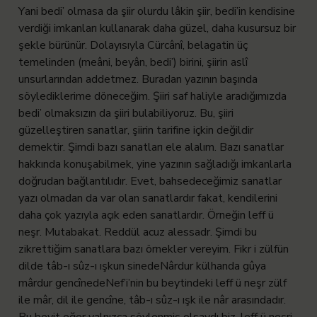
Yani bedi’ olmasa da şiir olurdu lâkin şiir, bedi’in kendisine
verdiği imkanları kullanarak daha güzel, daha kusursuz bir
şekle bürünür. Dolayısıyla Cürcânî, belagatin üç
temelinden (meâni, beyân, bedi’) birini, şiirin aslî
unsurlarından addetmez. Buradan yazının başında
söylediklerime döneceğim. Şiiri saf haliyle aradığımızda
bedi’ olmaksızın da şiiri bulabiliyoruz. Bu, şiiri
güzelleştiren sanatlar, şiirin tarifine içkin değildir
demektir.
Şimdi bazı sanatları ele alalım. Bazı sanatlar
hakkında konuşabilmek, yine yazının sağladığı imkanlarla
doğrudan bağlantılıdır. Evet, bahsedeceğimiz sanatlar
yazı olmadan da var olan sanatlardır fakat, kendilerini
daha çok yazıyla açık eden sanatlardır. Örneğin leff ü
neşr. Mutabakat. Reddül acuz alessadr.
Şimdi bu
zikrettiğim sanatlara bazı örnekler vereyim.
Fikr i zülfün
dilde tâb-ı sûz-ı ışkun sinede
Nârdur külhanda gûya
mârdur gencînede
Nef’i’nin bu beytindeki leff ü neşr zülf
ile mâr, dil ile gencîne, tâb-ı sûz-ı ışk ile nâr arasındadır.
Bu beyit eğer yalnızca söylenmiş olsaydı biz, leff ü neşri