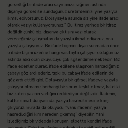
görselliği bir ifade aracı saymanıza rağmen aslında
dışarıya görsel ile sunduğunuz üretimlerinizi yine yazıyla
ikmal ediyorsunuz. Dolayısıyla aslında siz yine ifade aracı
olarak yazıyı kullanıyorsunuz.” Bu itiraz yerinde bir itiraz
değildir çünkü biz, dışarıya çıktısını yazı olarak
vereceğimiz çalışmaları da yazıyla ikmal ediyoruz, ona
yazıyla çalışıyoruz. Bir ifade biçimini dışarı sunmadan önce
o ifade biçimi üzerine hangi vasıtayla çalışıyor olduğumuz
aslında alıcı olan okuyucuyu çok ilgilendirmemektedir. Biz
ifade edenler olarak, ifade edilene ulaşırken harcadığımız
çabayı göz ardı ederiz, tıpkı bu çabayı ifade edilenin de
göz ardı ettiği gibi. Dolayısıyla bir görsel ifadeye yazıyla
çalışıyor olmamız herhangi bir sorun teşkil etmez, kaldı ki
biz zaten yazının varlığını reddediyor değilizdir. İfadenin,
kültür sanat dünyasında yazıya hasredilmesine karşı
çıkıyoruz. Burada da okuyucu, “yahu ifadenin yazıya
hasredildiğini kim nereden çıkarmış” diyebilir. Yani
izlediğimiz bir videoda konuşan, elbette kendini ifade
ediyordur. Fakat bu ifadenin edebiyata dahil edilmediği