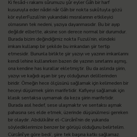
Ki fesâd-ı rakamı sûrumuzu şûr eyler
Gâh bir harf
kusuruyla eder nâdiri nâr
Gâh bir nokta sukûtuyla gözü
kör eyler
Fuzuli’nin yukarıdaki mısralarının etkileyici
olmasının tek nedeni, yazıya dayanmasıdır. Bu bir ayıp
değildir elbette, aksine son derece normal bir durumdur.
Burada bizim değindiğimiz nokta Fuzuli’nin, elindeki
imkanı kullanıp bir şekilde bu imkandan şiir tertip
etmesidir.
Bununla birlikte şiir yazıyı ve yazının imkanlarını
kendi lehine kullanırken bazen de yazının sınırlarını aşmış,
ona kendine has kurallar ekletmiştir. Bu da aslında şiirin,
yazıyı ve kağıdı aşan bir şey olduğunun delillerinden
biridir. Örneğin hece ölçüsünü sağlamak için kelimeden bir
heceyi düşürmek şiirin marifetidir. Kafiyeyi sağlamak için
klasik sentaksa uymamak da keza şiirin marifetidir.
Burada asıl hedef, sese ulaşmaktır ve sentaksı aşmak
pahasına ses elde etmek, üzerinde düşünülmesi gereken
bir olaydır.
Abdülkâhir el-Cürcânî’nin de yukarıda
söylediklerimize benzer bir görüşü olduğunu belirtelim.
Cürcânî’ye göre bedi’, şiire tek başına katkı sağlamaz.