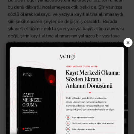
bu denli dikkatli incelemeyecektik belki de. Şiir yalnızca
sözlü olarak kalsaydı ve yazıyla kayıt altına alınmasaydı
şiiri şekillendiren şeyler de değişmiş olacaktı. Burada
şikayet ettiğimiz nokta şiirin yazıyla kayıt altına alınması
değil, şiirin kayıt altına alınmasının yalnızca bir vasıtaya
×
bağlanması veya bir vasıtanın mutlak hakim kılınmasıdır.
Ya gezen bir ölü yahut gömülen bir diriyim
Mumyadır canlı
da cansız da bu kabristanda (Çamlıbel)
Yukarıdaki mısralar
tezat yani mutabakat sanatına örnektir. Leff ü neşr için
yaptığımız yorumları tekrarlamaya burada gerek
duymuyorum.
Şimdi de Fuzuli’den aldığımız beyitle
reddül acüz ale’s sadr sanatına örnek verelim.
Suya
versin bâğbân gülzârı zahmet çekmesin
Bir gül açılmaz
yüzün tek virse bin gülzâra su
Burada şair su kelimesini
beytin ilk mısrasının başında kullanıp ikinci mısranın
sonunda tekrarlamaktadır. Acaba biz bu duruma neden
dikkat çekiyoruz? Bu durumun bizim dikkatimizi çekiyor
oluşunun sebebi acaba yazıyla bağlantısız mı?
Yengi