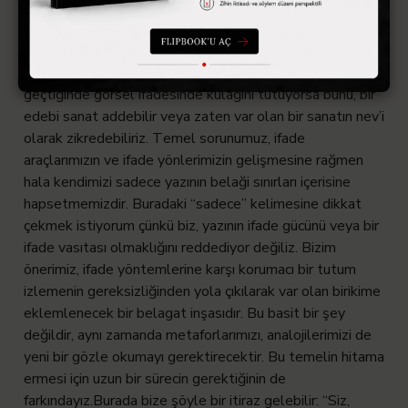
mecmua olarak yeni bir belagat kaydı öneriyoruz. Aslında
önerdiğimiz şey sıfırdan bir kurulum değil. Var olan
belagat birikimine eklemlenecek yeni ifade vasıtaları
geliştirmek. Örneğin Enis şiir okurken şiirde kulak
geçtiğinde görsel ifadesinde kulağını tutuyorsa bunu, bir
edebi sanat addebilir veya zaten var olan bir sanatın nev’i
olarak zikredebiliriz. Temel sorunumuz, ifade
araçlarımızın ve ifade yönlerimizin gelişmesine rağmen
hala kendimizi sadece yazının belaği sınırları içerisine
hapsetmemizdir. Buradaki “sadece” kelimesine dikkat
çekmek istiyorum çünkü biz, yazının ifade gücünü veya bir
ifade vasıtası olmaklığını reddediyor değiliz. Bizim
önerimiz, ifade yöntemlerine karşı korumacı bir tutum
izlemenin gereksizliğinden yola çıkılarak var olan birikime
eklemlenecek bir belagat inşasıdır. Bu basit bir şey
değildir, aynı zamanda metaforlarımızı, analojilerimizi de
yeni bir gözle okumayı gerektirecektir. Bu temelin hitama
ermesi için uzun bir sürecin gerektiğinin de
farkındayız.
Burada bize şöyle bir itiraz gelebilir: “Siz,