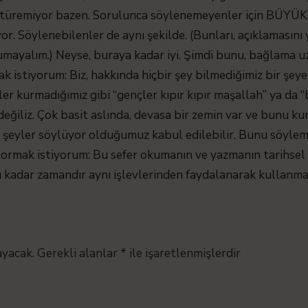
türemiyor bazen. Sorulunca söylenemeyenler için BÜYÜK
yor. Söylenebilenler de aynı şekilde. (Bunları, açıklamasın
ayalım.) Neyse, buraya kadar iyi. Şimdi bunu, bağlama uz
 istiyorum: Biz, hakkında hiçbir şey bilmediğimiz bir şeye 
er kurmadığımız gibi “gençler kıpır kıpır maşallah” ya da 
 değiliz. Çok basit aslında, devasa bir zemin var ve bunu k
n şeyler söylüyor olduğumuz kabul edilebilir. Bunu söylem
mak istiyorum: Bu sefer okumanın ve yazmanın tarihsel b
 kadar zamandır aynı işlevlerinden faydalanarak kullanmak
ayacak.
Gerekli alanlar
*
ile işaretlenmişlerdir