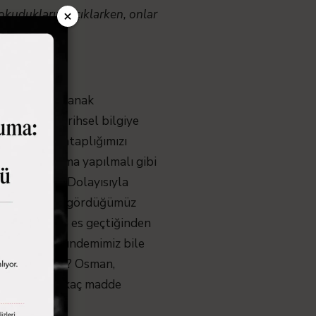
×
okuduklarını açıklarken, onlar
aktalar.”
kendimize dayanak
 yönelik tarihsel bilgiye
inlerle muhataplığımızı
tarihsel okuma yapılmalı gibi
değil midir? Dolayısıyla
esi, her yerde gördüğümüz
 tacirliği de es geçtiğinden
uz ki fular gündemimiz bile
ni yere atıyor? Osman,
tırcasına birkaç madde