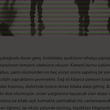
i şakağında duran genç Aristoteles ayaklarını rahatça çapraz
 parşömen tomarını isteksizce okuyor. Kemerli burnu üstünd
ergilius, şairin ölümünden on beş yüzyıl sonra yapılmış bir p
ir cildin yapraklarını çevirmekte. Sağ eli kibarca çenesini tu
n kopmuş, dizlerinde öylece duran kitaba dalıp gitmiş. İki
diz dize oturmuşlar, onları yazgılarına taşıyacak olan dizeyi
esca ise kitabı açık tutmakta; parmakları hiç varılamayacak 
n öğrenci, tıp okulu yolunda durmuş, taşıdıkları kitaplarda