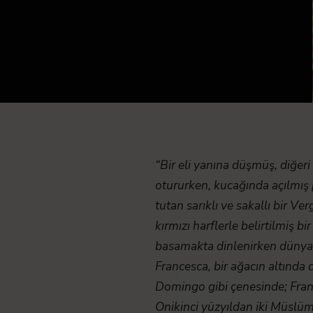
“Bir eli yanına düşmüş, diğer
otururken, kucağında açılmış
tutan sarıklı ve sakallı bir V
kırmızı harflerle belirtilmiş b
basamakta dinlenirken dünyada
Francesca, bir ağacın altında 
Domingo gibi çenesinde; Franc
Onikinci yüzyıldan iki Müslüma