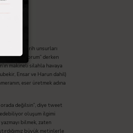
kayıt dışı tarih unsurları
şuramda saklıyorum” derken
an’ın makineli silahla havaya
bubekir, Ensar ve Harun dahil)
meranın, eser üretmek adına
 orada değilsin”, diye tweet
 edebiliyor oluşum ilgimi
e yazmayı bilmek, zaten
aştırdığımız büyük metinlerle