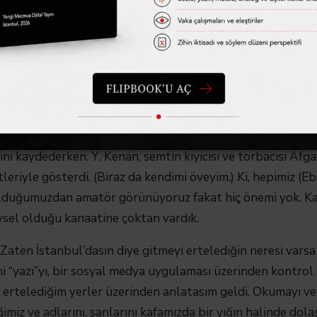
era karşısına çıkılmıyor,
editleriyle kotarılmıyor,
word dahil) bağlam kurularak oluşturulmuyor,
kendisidir.
manın tarihi halihazırda devam ediyorken bizim eserlerimiz, 
r deyince hep kalem mi düşecekti elden? Enis, “acılarımı 
irini kaydederken. Y. Kenan, semtin kıyıcısı ve torbacısı Afg
tleriyle gösterdi. (Biraz da kendimi öveyim.) Ki, hepimiz (E
lduğumuzdan amatör görünüyoruz fakat hiç önemi yok. Ka
vsel olduğu kanaatine çoktan vardık.
aten İstanbul’dasın diye gitmeyi ertelediğin neresi varsa
i “yazı”yı, bir sosyal medya uygulaması üzerinden kontrol
i ertelediğim yerler üzerinden anlatasım geldi. Okumayı v
ğimiz ve adlarını, sanlarını kafamızda bir yığın halinde dol