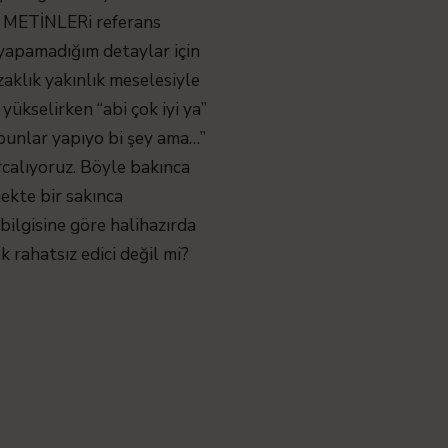
 METİNLERi referans
ı yapamadığım detaylar için
aklık yakınlık meselesiyle
yükselirken “abi çok iyi ya”
“bunlar yapıyo bi şey ama…”
urcalıyoruz. Böyle bakınca
ekte bir sakınca
ilgisine göre halihazırda
 rahatsız edici değil mi?