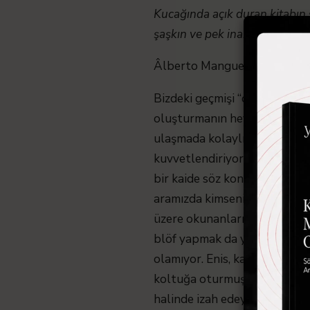
Kucağında açık duran kitabın 
şaşkın ve pek inanmamış biçimd
Âlberto Manguel – Okumanın
Bizdeki geçmişi “okumak” düş
oluşturmanın heyecanıyla var
ulaşmada kolaylık sağlıyor s
kuvvetlendiriyor. Çünkü öncek
bir kaide söz konusu olamaz. 
aramızda kimsenin “büyük met
üzere okunanları genel kültür
blöf yapmak da yok, retorik v
olamıyor. Enis, karşısına başk
koltuğa oturmuş kalem kırıyo
halinde izah edeyim: