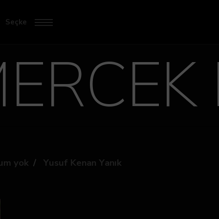
Seçke
ERCEK 
um yok
Yusuf Kenan Yanık