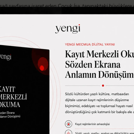
sağ sayfasına işaret eden Çocuk İsa, tapınaktaki büyüklere 
e kitaplarının içinden karşıt fikirlerine nafile destek aram
 Tarihi
üncesi, bugünün dilini yakaladığımız için kökleşme ya da 
 olmadı. Eylem, kuramdan önceydi hep. Bu da bize okumaya
adece ve daha çok yaptığımız işi konuşmaya yarayacak met
ilerden farklı bir eylemle ortaya çıkmak için illa peşinen 
Eylem varsa zaten başkalarının tekrarı olmak reddedilmiş 
inleri” aşmayla da derdi yok. Onları devirmeliyiz düşünc
 bilgisi olarak satmaya yarıyor en çok. Yengi, aynı zamanda
e kılık değiştirmek zaten yok. Hem, öyle bir ekrana çıkıyor
a bir Enis almış şiir okurken balon şişiriyor? Musa, kendisi
r? Blöf denecekse buyurun size blöf. Konuyu, Bilal’e anla