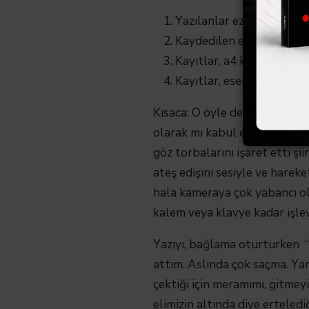
Yazılanlar ezberlenip kam
Kaydedilen eserler video 
Kayıtlar, a4 kağıdıyla (
Kayıtlar, eserlerin direkt 
Kısaca: O öyle değil. Yani yaz
olarak mı kabul edilecek? Ya
göz torbalarını işaret etti şi
ateş edişini sesiyle ve hareke
hala kameraya çok yabancı o
kalem veya klavye kadar işle
Yazıyı, bağlama oturturken “Z
attım. Aslında çok saçma. Yan
çektiği için meramımı, gitmey
elimizin altında diye erteledi