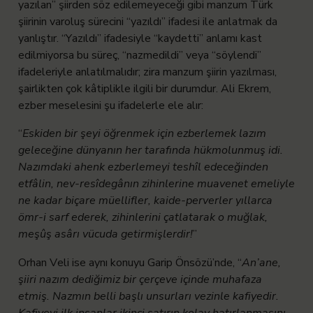
yazılan” şiirden söz edilemeyeceği gibi manzum Türk
şiirinin varoluş sürecini “yazıldı” ifadesi ile anlatmak da
yanlıştır. “Yazıldı” ifadesiyle “kaydetti” anlamı kast
edilmiyorsa bu süreç, “nazmedildi” veya “söylendi”
ifadeleriyle anlatılmalıdır; zira manzum şiirin yazılması,
şairlikten çok kâtiplikle ilgili bir durumdur. Ali Ekrem,
ezber meselesini şu ifadelerle ele alır:
“
Eskiden bir şeyi öğrenmek için ezberlemek lazım
geleceğine dünyanın her tarafında hükmolunmuş idi.
Nazımdaki ahenk ezberlemeyi teshîl edeceğinden
etfâlin, nev-resîdegânın zihinlerine muavenet emeliyle
ne kadar biçare müellifler, kaide-perverler yıllarca
ömr-i sarf ederek, zihinlerini çatlatarak o muğlak,
meşûş asârı vücuda getirmişlerdir!
”
Orhan Veli ise aynı konuyu Garip Önsözü’nde, “
An’ane,
şiiri nazım dediğimiz bir çerçeve içinde muhafaza
etmiş. Nazmın belli başlı unsurları vezinle kafiyedir.
Kafiyeyi ilk insanlar ikinci satırın kolay hatırlanmasını