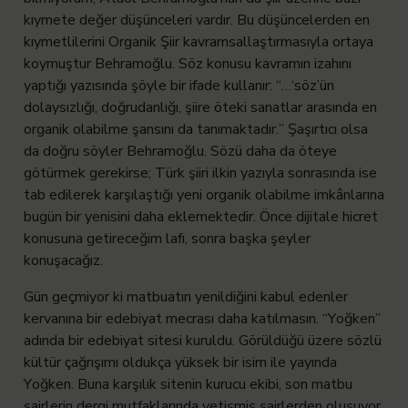
kıymete değer düşünceleri vardır. Bu düşüncelerden en
kıymetlilerini Organik Şiir kavramsallaştırmasıyla ortaya
koymuştur Behramoğlu. Söz konusu kavramın izahını
yaptığı yazısında şöyle bir ifade kullanır: “…‘söz’ün
dolaysızlığı, doğrudanlığı, şiire öteki sanatlar arasında en
organik olabilme şansını da tanımaktadır.” Şaşırtıcı olsa
da doğru söyler Behramoğlu. Sözü daha da öteye
götürmek gerekirse; Türk şiiri ilkin yazıyla sonrasında ise
tab edilerek karşılaştığı yeni organik olabilme imkânlarına
bugün bir yenisini daha eklemektedir. Önce dijitale hicret
konusuna getireceğim lafı, sonra başka şeyler
konuşacağız.
Gün geçmiyor ki matbuatın yenildiğini kabul edenler
kervanına bir edebiyat mecrası daha katılmasın. “Yoğken”
adında bir edebiyat sitesi kuruldu. Görüldüğü üzere sözlü
kültür çağrışımı oldukça yüksek bir isim ile yayında
Yoğken. Buna karşılık sitenin kurucu ekibi, son matbu
şairlerin dergi mutfaklarında yetişmiş şairlerden oluşuyor.