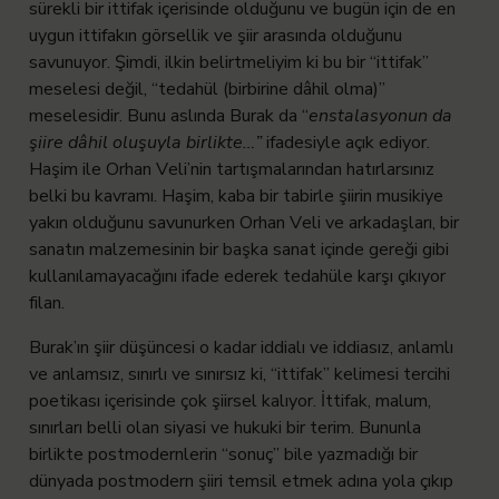
sürekli bir ittifak içerisinde olduğunu ve bugün için de en
uygun ittifakın görsellik ve şiir arasında olduğunu
savunuyor. Şimdi, ilkin belirtmeliyim ki bu bir “ittifak”
meselesi değil, “tedahül (birbirine dâhil olma)”
meselesidir. Bunu aslında Burak da “
enstalasyonun da
şiire dâhil oluşuyla birlikte…”
ifadesiyle açık ediyor.
Haşim ile Orhan Veli’nin tartışmalarından hatırlarsınız
belki bu kavramı. Haşim, kaba bir tabirle şiirin musikiye
yakın olduğunu savunurken Orhan Veli ve arkadaşları, bir
sanatın malzemesinin bir başka sanat içinde gereği gibi
kullanılamayacağını ifade ederek tedahüle karşı çıkıyor
filan.
Burak’ın şiir düşüncesi o kadar iddialı ve iddiasız, anlamlı
ve anlamsız, sınırlı ve sınırsız ki, “ittifak” kelimesi tercihi
poetikası içerisinde çok şiirsel kalıyor. İttifak, malum,
sınırları belli olan siyasi ve hukuki bir terim. Bununla
birlikte postmodernlerin “sonuç” bile yazmadığı bir
dünyada postmodern şiiri temsil etmek adına yola çıkıp