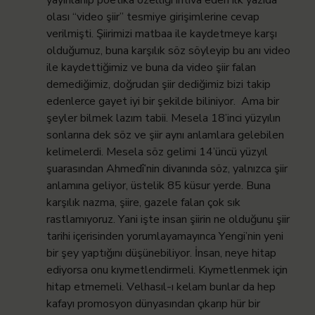
olası “video şiir” tesmiye girişimlerine cevap
verilmişti. Şiirimizi matbaa ile kaydetmeye karşı
olduğumuz, buna karşılık söz söyleyip bu anı video
ile kaydettiğimiz ve buna da video şiir falan
demediğimiz, doğrudan şiir dediğimiz bizi takip
edenlerce gayet iyi bir şekilde biliniyor. Ama bir
şeyler bilmek lazım tabii. Mesela 18’inci yüzyılın
sonlarına dek söz ve şiir aynı anlamlara gelebilen
kelimelerdi. Mesela söz gelimi 14’üncü yüzyıl
şuarasından Ahmedî’nin divanında söz, yalnızca şiir
anlamına geliyor, üstelik 85 küsur yerde. Buna
karşılık nazma, şiire, gazele falan çok sık
rastlamıyoruz. Yani işte insan şiirin ne olduğunu şiir
tarihi içerisinden yorumlayamayınca Yengi’nin yeni
bir şey yaptığını düşünebiliyor. İnsan, neye hitap
ediyorsa onu kıymetlendirmeli. Kıymetlenmek için
hitap etmemeli. Velhasıl-ı kelam bunlar da hep
kafayı promosyon dünyasından çıkarıp hür bir