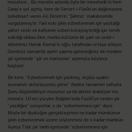
meselesi… Bu mesele aslında öyle bir meseledir ki hem
Garip’e yol açmış, hem de Servet-i Fünûn’un dağılmasına
sebebiyet veren Ali Ekrem’in “Şiirimiz” makalesinde
vurgulanmıştır. Yani eski şiirin ezberlenmek için yazıldığı
yahut vezin ve kafiyenin ezberi kolaylaştırdığı için tercih
edildiği iddiası ilkin, matbu kültürün ilk şairi ve cedd-i
ekberimiz Namık Kemal’in oğlu tarafından ortaya atılıyor.
Gereksiz semantik ayrım yapma geleneğimiz de modern
şiir içerisinde “şiir ve manzume” ayrımıyla böylece
başlıyor.
Bir kere, “Ezberlenmek için yazılmış, ölçülü-uyaklı-
asonanslı-aliterasyonlu şiirler” ifadesi tamamen safsata.
Şunu düşünebiliyor musunuz ya da aklınız alabiliyor mu
mesela: 16’ıncı yüzyılın Bağdat’ında Fuzûlî’ye neden şiir
“yazdığını” soruyorlar, o da “ezberlenmesi için” diyor.
Böyle bir diyaloğun gerçekleşmesi ne kadar mümkünse
şiirin ezberlenmek üzere söylenmesi de o kadar mümkün.
Ayrıca Türk şiir tarihi içerisinde “ezberlenmesi için