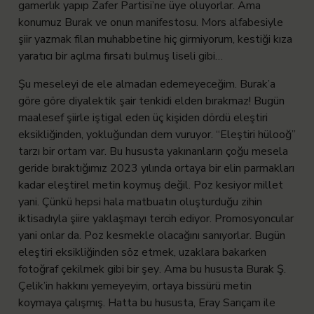
gamerlık yapıp Zafer Partisi’ne üye oluyorlar. Ama
konumuz Burak ve onun manifestosu. Mors alfabesiyle
şiir yazmak filan muhabbetine hiç girmiyorum, kestiği kıza
yaratıcı bir açılma fırsatı bulmuş liseli gibi…
Şu meseleyi de ele almadan edemeyeceğim. Burak’a
göre göre diyalektik şair tenkidi elden bırakmaz! Bugün
maalesef şiirle iştigal eden üç kişiden dördü eleştiri
eksikliğinden, yokluğundan dem vuruyor. “Eleştiri hülooğ”
tarzı bir ortam var. Bu hususta yakınanların çoğu mesela
geride bıraktığımız 2023 yılında ortaya bir elin parmakları
kadar eleştirel metin koymuş değil. Poz kesiyor millet
yani. Çünkü hepsi hala matbuatın oluşturduğu zihin
iktisadıyla şiire yaklaşmayı tercih ediyor. Promosyoncular
yani onlar da. Poz kesmekle olacağını sanıyorlar. Bugün
eleştiri eksikliğinden söz etmek, uzaklara bakarken
fotoğraf çekilmek gibi bir şey. Ama bu hususta Burak Ş.
Çelik’in hakkını yemeyeyim, ortaya bissürü metin
koymaya çalışmış. Hatta bu hususta, Eray Sarıçam ile