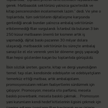
gerek. Matbaacılık sektörünü yalnızca gazetecilik ve
kitap penceresinden incelememek lazım.” dedi. Ve yine o
toplantıda, tüm sektörlerin dijitalleşme karşısında
gerilediği ancak bundan yalnızca ambalaj sektörünün
etkilenmediği filan vurgulandı. İstanbul’da bulunan 3 bin
250 küsur matbaanın önemli bir kısmının artık iş
yapmadığı, dijital baskı pazarının 30 milyar dolara
ulaşacağı, matbaacılık sektörünün bu süreçte ambalaj
sanayi ile el ele vererek yeni bir döneme geçiş yapacağı
filan hepsi gözlerden kaçan bu toplantıda görüşüldü.
İlkin sözlük üreten, gazete, kitap ve dergi yayıncılığının
temel taşı olan, kendisinde edebiyatın ve edebiyatçıların
temerküz ettiği matbaa, artık ambalajcıların,
promosyoncuların reklam faaliyetlerini sürdürmek için
çalışıyor. Promosyon; mesela oto parfümü, mesela
baskılı powerbank, mesela baskılı çakmak… Promosyon
yani kurumların kendi hedef kitlelerinin ilgisini çekmek için
üzerine adlarını, logolarını filan bastırarak esas ürünün