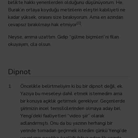
birlikte hakkı yenenlerden olduğunu düşünüyorum. He,
Burak’ın ortaya koyduğu metinlerin eleştiri kabiliyeti ne
kadar yüksek, orasını size bırakıyorum. Ama en azından
[1]
cevapsız bırakılmayı hak etmiyor
.
Neyse, amma uzattım. Gidip “gülme biçimleri”ni filan
okuyayım, cila olsun.
Dipnot
1
Öncelikle belirtmeliyim ki bu bir dipnot değil, ek.
Yazıya bu meseleyi dahil etmek istemedim ama
bir konuya açıklık getirmek gerekiyor. Geçenlerde
şiirimizin incel temsilcilerinden olmaya aday biri,
Yengi’deki faaliyetleri “video şiir” olarak
adlandırmıştı. Onu da bu yazının herhangi bir
yerinde tornadan geçirmek istedim çünkü Yengi’de
yayınlanıp poetika özelliği ihtiva eden ilk yazıda