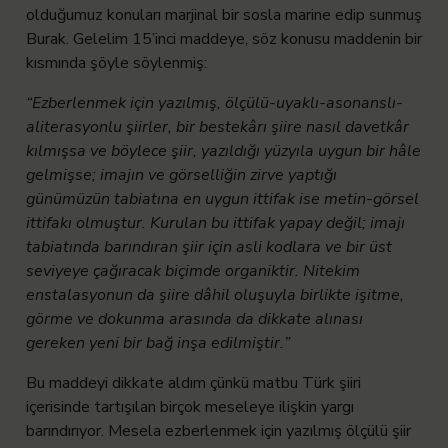
olduğumuz konuları marjinal bir sosla marine edip sunmuş
Burak. Gelelim 15’inci maddeye, söz konusu maddenin bir
kısmında şöyle söylenmiş:
“Ezberlenmek için yazılmış, ölçülü-uyaklı-asonanslı-
aliterasyonlu şiirler, bir bestekârı şiire nasıl davetkâr
kılmışsa ve böylece şiir, yazıldığı yüzyıla uygun bir hâle
gelmişse; imajın ve görselliğin zirve yaptığı
günümüzün tabiatına en uygun ittifak ise metin-görsel
ittifakı olmuştur. Kurulan bu ittifak yapay değil; imajı
tabiatında barındıran şiir için asli kodlara ve bir üst
seviyeye çağıracak biçimde organiktir. Nitekim
enstalasyonun da şiire dâhil oluşuyla birlikte işitme,
görme ve dokunma arasında da dikkate alınası
gereken yeni bir bağ inşa edilmiştir.”
Bu maddeyi dikkate aldım çünkü matbu Türk şiiri
içerisinde tartışılan birçok meseleye ilişkin yargı
barındırıyor. Mesela ezberlenmek için yazılmış ölçülü şiir