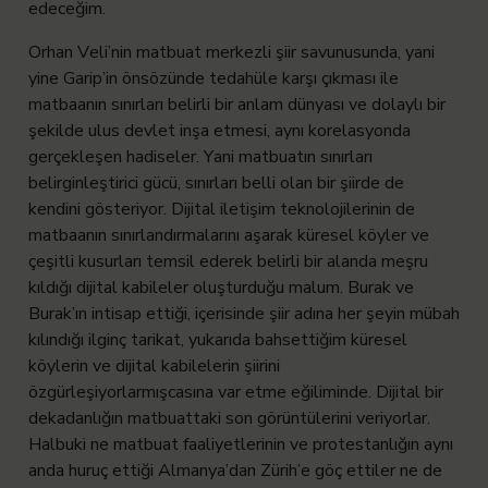
edeceğim.
Orhan Veli’nin matbuat merkezli şiir savunusunda, yani
yine Garip’in önsözünde tedahüle karşı çıkması ile
matbaanın sınırları belirli bir anlam dünyası ve dolaylı bir
şekilde ulus devlet inşa etmesi, aynı korelasyonda
gerçekleşen hadiseler. Yani matbuatın sınırları
belirginleştirici gücü, sınırları belli olan bir şiirde de
kendini gösteriyor. Dijital iletişim teknolojilerinin de
matbaanın sınırlandırmalarını aşarak küresel köyler ve
çeşitli kusurları temsil ederek belirli bir alanda meşru
kıldığı dijital kabileler oluşturduğu malum. Burak ve
Burak’ın intisap ettiği, içerisinde şiir adına her şeyin mübah
kılındığı ilginç tarikat, yukarıda bahsettiğim küresel
köylerin ve dijital kabilelerin şiirini
özgürleşiyorlarmışcasına var etme eğiliminde. Dijital bir
dekadanlığın matbuattaki son görüntülerini veriyorlar.
Halbuki ne matbuat faaliyetlerinin ve protestanlığın aynı
anda huruç ettiği Almanya’dan Zürih’e göç ettiler ne de