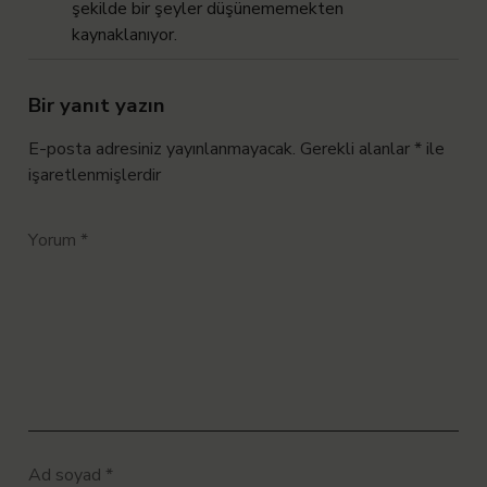
şekilde bir şeyler düşünememekten
kaynaklanıyor.
Dipnot
Bir yanıt yazın
E-posta adresiniz yayınlanmayacak.
Gerekli alanlar
*
ile
işaretlenmişlerdir
Yorum
*
Ad soyad
*