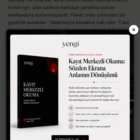
temin için, yani sadece hafızaya yardımcı olmak
maksadıyla kullanmışlardı. Fakat onda sonradan bir
güzellik buldular.
” ifadeleriyle kendince izah eder. Tabii
×
meselenin derinlemesine ele alınması için çok daha fazla
kaynaktan onlarca alıntı yapmak gerekiyor. Ancak başıma
bela olan bu 15’inci maddenin belirginleştirilmesi
gereken öyle tarafları var ki kanaatimi ifade edip
“ezberlenmesi için yazılan şiir” meselesini kapatacağım.
Manzum şiirler, hiçbir zaman bir şeyler ezberlensin diye
yazılmamıştır. Tabii bunu, manzum sözlükler ve talim için
yazılmış diğer ilmî eserleri bir kenara koyarak
söylüyorum. Bununla birlikte vezin ve kafiye, daha önce
başka bir kayıt imkânı ile karşılaşmamış sözü
kaydetmeye, tarihte var kılmaya yaramıştır. Söz konusu
kavramlar, şiirden ayrı düşünülebilecek ve şiire eklenmiş
kavramlar değildir. Nitekim söz ağızdan çıkar ve bunun
çeşitli sebep veya kaidelerle güzel olanına şiir denir.
Orhan Veli ile şurada anlaşıyoruz: “
Vezinle kafiyenin her