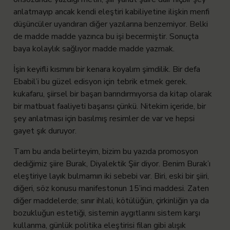
anlatmayıp ancak kendi eleştiri kabiliyetine ilişkin menfi
düşüncüler uyandıran diğer yazılarına benzemiyor. Belki
de madde madde yazınca bu işi becermiştir. Sonuçta
baya kolaylık sağlıyor madde madde yazmak.
İşin keyifli kısmını bir kenara koyalım şimdilik. Bir defa
Ebabil’i bu güzel edisyon için tebrik etmek gerek.
kukafaru, şiirsel bir başarı barındırmıyorsa da kitap olarak
bir matbuat faaliyeti başarısı çünkü. Nitekim içeride, bir
şey anlatması için basılmış resimler de var ve hepsi
gayet şık duruyor.
Tam bu anda belirteyim, bizim bu yazıda promosyon
dediğimiz şiire Burak, Diyalektik Şiir diyor. Benim Burak’ı
eleştiriye layık bulmamın iki sebebi var. Biri, eski bir şiiri,
diğeri, söz konusu manifestonun 15’inci maddesi. Zaten
diğer maddelerde; sınır ihlali, kötülüğün, çirkinliğin ya da
bozukluğun estetiği, sistemin aygıtlarını sistem karşı
kullanma, günlük politika eleştirisi filan gibi alışık