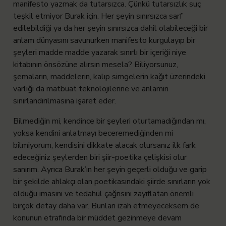
manifesto yazmak da tutarsızca. Çünkü tutarsızlık suç
teşkil etmiyor Burak için. Her şeyin sınırsızca sarf
edilebildiği ya da her şeyin sınırsızca dahil olabileceği bir
anlam dünyasını savunurken manifesto kurgulayıp bir
şeyleri madde madde yazarak sınırlı bir içeriği niye
kitabının önsözüne alırsın mesela? Biliyorsunuz,
şemaların, maddelerin, kalıp simgelerin kağıt üzerindeki
varlığı da matbuat teknolojilerine ve anlamın
sınırlandırılmasına işaret eder.
Bilmediğin mi, kendince bir şeyleri oturtamadığından mı,
yoksa kendini anlatmayı beceremediğinden mi
bilmiyorum, kendisini dikkate alacak olursanız ilk fark
edeceğiniz şeylerden biri şiir-poetika çelişkisi olur
sanırım. Ayrıca Burak’ın her şeyin geçerli olduğu ve garip
bir şekilde ahlakçı olan poetikasındaki şiirde sınırların yok
olduğu imasını ve tedahül çağrısını zayıflatan önemli
birçok detay daha var. Bunları izah etmeyeceksem de
konunun etrafında bir müddet gezinmeye devam