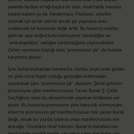
yanında hediye ettiği başka bir ürün. Anahtarlık mesela,
baskılı kalem ya da. Kandırmaca. Matbuat, selefon
satmak için iyi bir sektör ancak şiir yaymaya aracı
olabilecek bir konumda değil artık. Bu hususta matbu
şiirin de aynı doğrultuda ilerleyerek tükendiğini ve
“ambalajcılıkla” varlığını sürdürdüğünü söyleyebiliriz.
Zaten yazımızın başlığı olan “promosyon şiir” de burada
karşımıza çıkıyor.
İşte bütün bunlardan hareketle, matbu yayın ısrarı güden
ve şiirin söze ilişkin olduğu gerçeğini aldırmadan
yayınlanan şiire “promosyon şiir” diyorum. Şimdi gelelim
promosyon şiirin manifestosuna. Yazarı Burak Ş. Çelik.
Geçtiğimiz sene bu dönemlerde yayınlan kitabında yer
alıyor. Bu hususta promosyon şiire haksızlık etmeyeyim,
elbette promosyon şiir manifestosunun tek yazarı Burak
değil, ancak bu yazıda sadece onun manifestosunu ele
alacağız. Öncelikle itiraf edeyim: Burak’ın kukafaru’nun
önsözünde yazdığı metin, şiir yahut şaire dair hiçbir şey