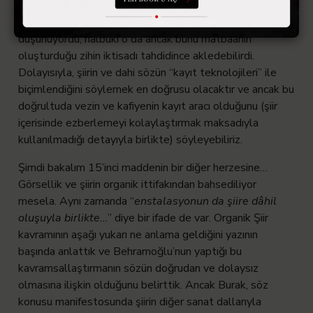
şeye rağmen birer kayıt olduğunu da kabul edelim.
”
Ancak merhum şair, vezinle kafiyenin şiiri tahdit ettiği
düşünüyordu, halbuki o da ancak bunu matbaanın
oluşturduğu zihin iktisadı tahdidince akledebilirdi.
Dolayısıyla, şiirin ve dahi sözün “kayıt teknolojileri” ile
biçimlendiğini söylemek en doğrusu olacaktır ve ancak bu
doğrultuda vezin ve kafiyenin kayıt aracı olduğunu (şiir
içerisinde ezberlemeyi kolaylaştırmak maksadıyla
kullanılmadığı detayıyla birlikte) söyleyebiliriz.
Şimdi bakalım 15’inci maddenin bir diğer herzesine…
Görsellik ve şiirin organik ittifakından bahsediliyor
mesela. Aynı zamanda “
enstalasyonun da şiire dâhil
oluşuyla birlikte…
” diye bir ifade de var. Organik Şiir
kavramının aşağı yukarı ne anlama geldiğini yazının
başında anlattık ve Behramoğlu’nun yaptığı bu
kavramsallaştırmanın sözün doğrudan ve dolaysız
olmasına ilişkin olduğunu belirttik. Ancak Burak, söz
konusu manifestosunda şiirin diğer sanat dallarıyla