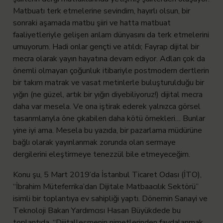
Matbuatı terk etmelerine sevindim, hayırlı olsun, bir
sonraki aşamada matbu şiiri ve hatta matbuat
faaliyetleriyle gelişen anlam dünyasını da terk etmelerini
umuyorum. Hadi onlar gençti ve atıldı; Fayrap dijital bir
mecra olarak yayın hayatına devam ediyor. Adları çok da
önemli olmayan çoğunluk itibariyle postmodern dertlerin
bir takım matrak ve vasat metinlerle buluşturulduğu bir
yığın (ne güzel, artık bir yığın diyebiliyoruz!) dijital mecra
daha var mesela. Ve ona iştirak ederek yalnızca görsel
tasarımlarıyla öne çıkabilen daha kötü örnekleri… Bunlar
yine iyi ama. Mesela bu yazıda, bir pazarlama müdürüne
bağlı olarak yayınlanmak zorunda olan sermaye
dergilerini eleştirmeye tenezzül bile etmeyeceğim.
Konu şu, 5 Mart 2019’da İstanbul Ticaret Odası (İTO),
“İbrahim Müteferrika’dan Dijitale Matbaacılık Sektörü”
isimli bir toplantıya ev sahipliği yaptı. Dönemin Sanayi ve
Teknoloji Bakan Yardımcısı Hasan Büyükdede bu
toplantıda, “Dijitalleşmenin nimetlerinden faydalanmak