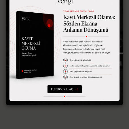
Bir yanıt yazın
E-posta adresiniz yayınlanmayacak.
Gerekli alanlar
*
ile
işaretlenmişlerdir
Yorum
*