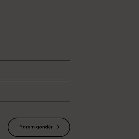
Yorum gönder