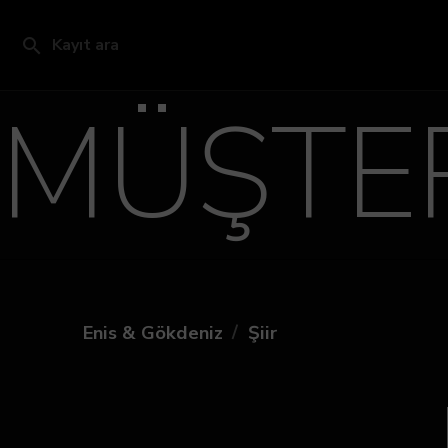
Kayıt ara
MÜŞTE
/
Enis & Gökdeniz
Şiir