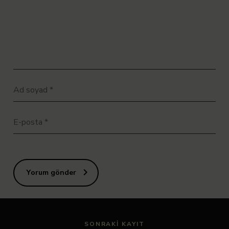
Ad soyad
*
E-posta
*
Yorum gönder
SONRAKI KAYIT