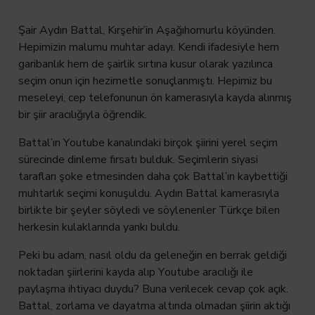
Şair Aydın Battal, Kırşehir’in Aşağıhomurlu köyünden.
Hepimizin malumu muhtar adayı. Kendi ifadesiyle hem
garibanlık hem de şairlik sırtına kusur olarak yazılınca
seçim onun için hezimetle sonuçlanmıştı. Hepimiz bu
meseleyi, cep telefonunun ön kamerasıyla kayda alınmış
bir şiir aracılığıyla öğrendik.
Battal’ın Youtube kanalındaki birçok şiirini yerel seçim
sürecinde dinleme fırsatı bulduk. Seçimlerin siyasi
tarafları şoke etmesinden daha çok Battal’ın kaybettiği
muhtarlık seçimi konuşuldu. Aydın Battal kamerasıyla
birlikte bir şeyler söyledi ve söylenenler Türkçe bilen
herkesin kulaklarında yankı buldu.
Peki bu adam, nasıl oldu da geleneğin en berrak geldiği
noktadan şiirlerini kayda alıp Youtube aracılığı ile
paylaşma ihtiyacı duydu? Buna verilecek cevap çok açık.
Battal, zorlama ve dayatma altında olmadan şiirin aktığı