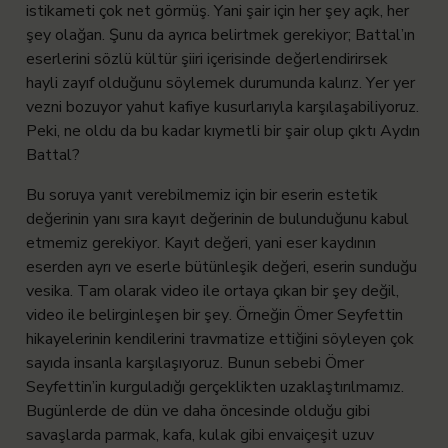
istikameti çok net görmüş. Yani şair için her şey açık, her
şey olağan. Şunu da ayrıca belirtmek gerekiyor; Battal’ın
eserlerini sözlü kültür şiiri içerisinde değerlendirirsek
hayli zayıf olduğunu söylemek durumunda kalırız. Yer yer
vezni bozuyor yahut kafiye kusurlarıyla karşılaşabiliyoruz.
Peki, ne oldu da bu kadar kıymetli bir şair olup çıktı Aydın
Battal?
Bu soruya yanıt verebilmemiz için bir eserin estetik
değerinin yanı sıra kayıt değerinin de bulunduğunu kabul
etmemiz gerekiyor. Kayıt değeri, yani eser kaydının
eserden ayrı ve eserle bütünleşik değeri, eserin sunduğu
vesika. Tam olarak video ile ortaya çıkan bir şey değil,
video ile belirginleşen bir şey. Örneğin Ömer Seyfettin
hikayelerinin kendilerini travmatize ettiğini söyleyen çok
sayıda insanla karşılaşıyoruz. Bunun sebebi Ömer
Seyfettin’in kurguladığı gerçeklikten uzaklaştırılmamız.
Bugünlerde de dün ve daha öncesinde olduğu gibi
savaşlarda parmak, kafa, kulak gibi envaiçeşit uzuv