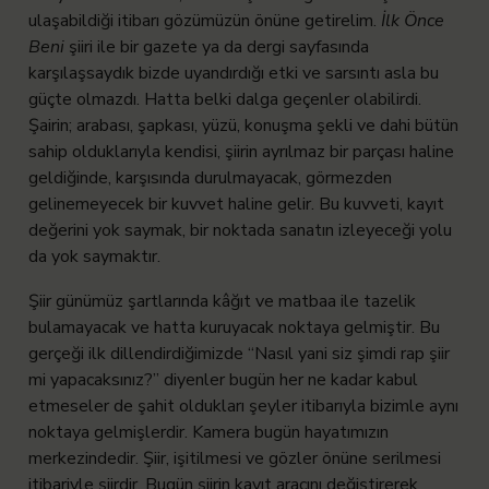
ulaşabildiği itibarı gözümüzün önüne getirelim.
İlk Önce
Beni
şiiri ile bir gazete ya da dergi sayfasında
karşılaşsaydık bizde uyandırdığı etki ve sarsıntı asla bu
güçte olmazdı. Hatta belki dalga geçenler olabilirdi.
Şairin; arabası, şapkası, yüzü, konuşma şekli ve dahi bütün
sahip olduklarıyla kendisi, şiirin ayrılmaz bir parçası haline
geldiğinde, karşısında durulmayacak, görmezden
gelinemeyecek bir kuvvet haline gelir. Bu kuvveti, kayıt
değerini yok saymak, bir noktada sanatın izleyeceği yolu
da yok saymaktır.
Şiir günümüz şartlarında kâğıt ve matbaa ile tazelik
bulamayacak ve hatta kuruyacak noktaya gelmiştir. Bu
gerçeği ilk dillendirdiğimizde “Nasıl yani siz şimdi rap şiir
mi yapacaksınız?” diyenler bugün her ne kadar kabul
etmeseler de şahit oldukları şeyler itibarıyla bizimle aynı
noktaya gelmişlerdir. Kamera bugün hayatımızın
merkezindedir. Şiir, işitilmesi ve gözler önüne serilmesi
itibariyle şiirdir. Bugün şiirin kayıt aracını değiştirerek