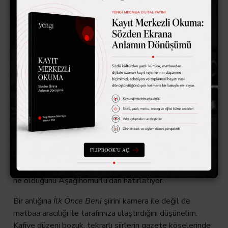
düşünmeye imkân tanıdı ve şiiri buna göre yeniden
yarattı. Matbaanın şiire ve dahi hayatımıza ettikleri
elbette bunlarla sınırlı değil. Ancak şimdilik bunları ifade
etmekle yetinelim. Battal bu süreci atlamış bir isim.
Daha doğrusu matbuattan en az etkilenmiş bir hayat
tarzının içerisinde bitmiş biri. Dolayısıyla onun sözlerini şiir
tarihinden ziyade kayıt tarihi içerisinde anlamlı bir yere
koyabiliyoruz.
Battal, gördüğümüz üzere kamerasını açıyor ve
genellikle bir girizgâh ile şiirini söylüyor. Girizgahı, seçtiği
kelimeleri, söyleyiş tarzı, yöresine uygun ağzı, yüzü ve
gövdesiyle birlikte şiiri bir bütün haline geliyor. Şiirini
kendi mevcudiyeti dışında değerlendiremiyoruz. Çünkü
kendi mevcudiyeti ve söylediği şiir bir. Böylece bize şiirin
ne olduğunu Aşağıhomurlu’dan hatırlatıyor.
Bir anlığına
İlk Önce Beni
şiirini kamera ile değil de
matbaa aracılığı ile tarafımıza ulaştırdığını düşünelim.
Kafiye düzeni bozuk, tekrarlı şiirlerin gazete köşelerinde