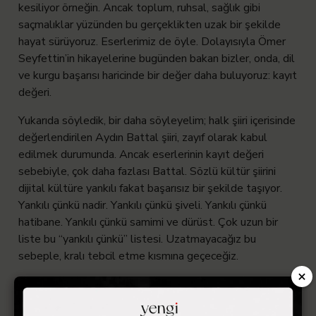
kesiliyor örneğin. Ancak toplum, ruhsal, sağlık gibi
saçmalıklar yüzünden bu gerçeklikten uzak bir şekilde
hayat sürüyoruz. Eserlerimiz de öyle. Dolayısıyla Ömer
Seyfettin’in hikayelerine bugünden bakan bizler, onda, dil
ve kurgu başarısı haricinde bir değer daha buluyoruz: kayıt
değeri.
Yukarıda söyledik, bir daha söyleyelim; halk şiiri içerisinde
değerlendirilen Aydın Battal şiiri, zayıf olarak kabul
edilmek durumunda. Ancak eserlerinin kayıt değeri
sebebiyle, çok daha fazlası Battal. Sözlü kültür şiirini
dijital kültüre yankılı fakat başarısız bir şekilde taşıyor.
Yankılı çünkü nadir. Yankılı çünkü şiveli. Yankılı çünkü
hatibane. Yankılı çünkü samimi ve dürüst. Çok uzun bir
liste bu “yankılı çünkü” listesi. Uzatmayacağız bu
sebeple, kralı tebcil etme kısmına geçeceğiz.
×
Tekrar tekrar hatırlamak gerekir: şiir söylenir ve bu
şekilde icra edilirdi. Matbaa sözü, görsel bir zeminde