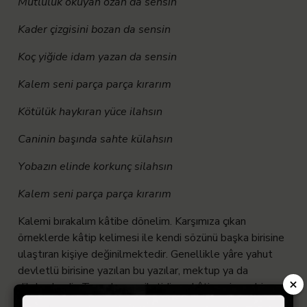
Mutluluk okuyan ozan da sensin
Kader çizgisini bozan da sensin
Koç yiğide idam yazan da sensin
Kalem seni parça parça kırarım
Kötülük haykıran yüce ilahsın
Caninin başında sahte külahsın
Yobazın elinde korkunç silahsın
Kalem seni parça parça kırarım
Kalemi bırakalım kâtibe dönelim. Karşımıza çıkan
örneklerde kâtip kelimesi ile kendi sözünü başka birisine
ulaştıran kişiye değinilmektedir. Genellikle yâre yahut
devletlü birisine yazılan bu yazılar, mektup ya da
×
dilekçelerdir. Temel amaç iletidir ve kâtip şairane bir şey
yazmaz hatta işi kısa tutması istenir. Bayburtlu Zihni’den