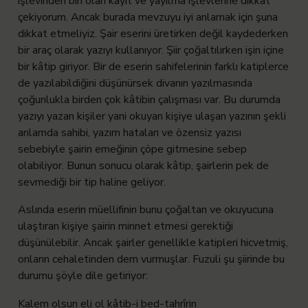
işlevinden biri olan kayıt ve yayılma işlevlerine dikkat
çekiyorum. Ancak burada mevzuyu iyi anlamak için şuna
dikkat etmeliyiz. Şair eserini üretirken değil kaydederken
bir araç olarak yazıyı kullanıyor. Şiir çoğaltılırken işin içine
bir kâtip giriyor. Bir de eserin sahifelerinin farklı katiplerce
de yazılabildiğini düşünürsek divanın yazılmasında
çoğunlukla birden çok kâtibin çalışması var. Bu durumda
yazıyı yazan kişiler yani okuyan kişiye ulaşan yazının şekli
anlamda sahibi, yazım hataları ve özensiz yazısı
sebebiyle şairin emeğinin çöpe gitmesine sebep
olabiliyor. Bunun sonucu olarak kâtip, şairlerin pek de
sevmediği bir tip haline geliyor.
Aslında eserin müellifinin bunu çoğaltan ve okuyucuna
ulaştıran kişiye şairin minnet etmesi gerektiği
düşünülebilir. Ancak şairler genellikle katipleri hicvetmiş,
onların cehaletinden dem vurmuşlar. Fuzuli şu şiirinde bu
durumu şöyle dile getiriyor:
Kalem olsun eli ol kâtib-i bed-tahrîrin