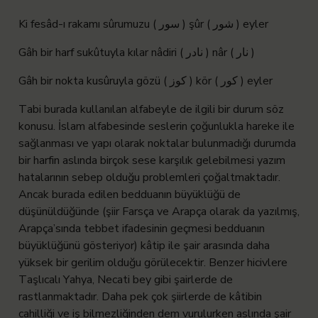
Ki fesâd-ı rakamı sûrumuzu ( سور ) şûr ( شور ) eyler
Gâh bir harf sukûtuyla kılar nâdiri ( نادر ) nâr ( نار )
Gâh bir nokta kusûruyla gözü ( كوز ) kör ( كور ) eyler
Tabi burada kullanılan alfabeyle de ilgili bir durum söz
konusu. İslam alfabesinde seslerin çoğunlukla hareke ile
sağlanması ve yapı olarak noktalar bulunmadığı durumda
bir harfin aslında birçok sese karşılık gelebilmesi yazım
hatalarının sebep olduğu problemleri çoğaltmaktadır.
Ancak burada edilen bedduanın büyüklüğü de
düşünüldüğünde (şiir Farsça ve Arapça olarak da yazılmış,
Arapça’sında tebbet ifadesinin geçmesi bedduanın
büyüklüğünü gösteriyor) kâtip ile şair arasında daha
yüksek bir gerilim olduğu görülecektir. Benzer hicivlere
Taşlıcalı Yahya, Necati bey gibi şairlerde de
rastlanmaktadır. Daha pek çok şiirlerde de kâtibin
cahilliği ve iş bilmezliğinden dem vurulurken aslında şair