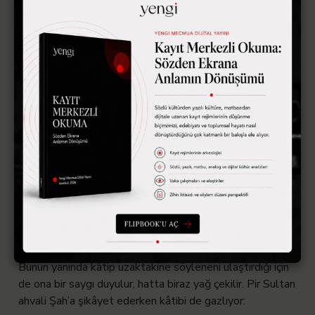
şu şiir güzel bir örnek:
Kâtip sen yaz yare tez elden
Götür arz-ı halim yare tez elden
Naziktir efendim nezahetli bil
Gönderelim o didara tez elden
Kâtip çok uzatma harfi imlayı
Hemen yaz derdime iste devayı
Kerem et bekletme bad-ı sabayı
Azmeylesin o diyara tez elden
Bunun yanında kâtip uzaktakine söyleneni ulaştırdığı için
de ona bir saygı duyulur, hatta biraz yağ çekilir. Pir Sultan
ahvali Şah’a şikâyet ederken kâtibi de gazlıyor: