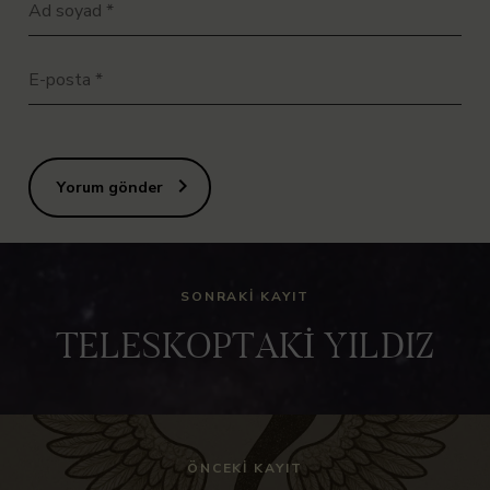
Ad soyad
*
E-posta
*
Yorum gönder
SONRAKI KAYIT
TELESKOPTAKİ YILDIZ
ÖNCEKI KAYIT