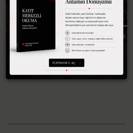
Bir yanıt yazın
E-posta adresiniz yayınlanmayacak.
Gerekli alanlar
*
ile
işaretlenmişlerdir
Yorum
*