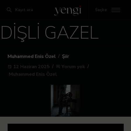
Kayıt ara
Seçke
DİŞLİ GAZEL
/
Muhammed Enis Özel
Şiir
12 Haziran 2025
Yorum yok
event
comment
Muhammed Enis Özel