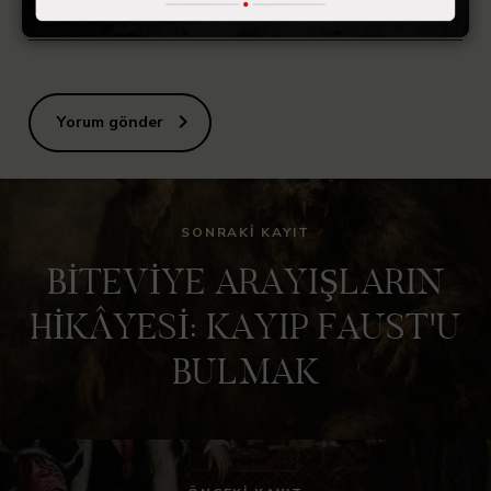
E-posta
*
Yorum gönder
SONRAKI KAYIT
BİTEVİYE ARAYIŞLARIN
HİKÂYESİ: KAYIP FAUST'U
BULMAK