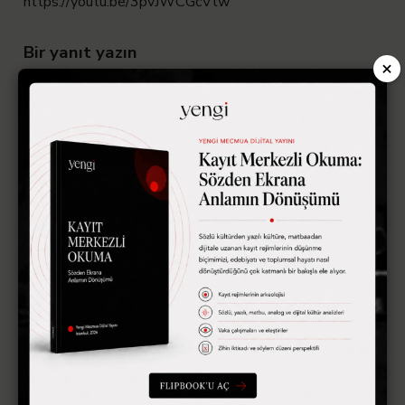
https://youtu.be/3pvJWCGcVtw
Bir yanıt yazın
×
E-posta adresiniz yayınlanmayacak.
Gerekli alanlar
*
ile
işaretlenmişlerdir
Yorum
*
Ad soyad
*