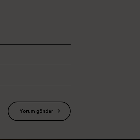
Yorum gönder