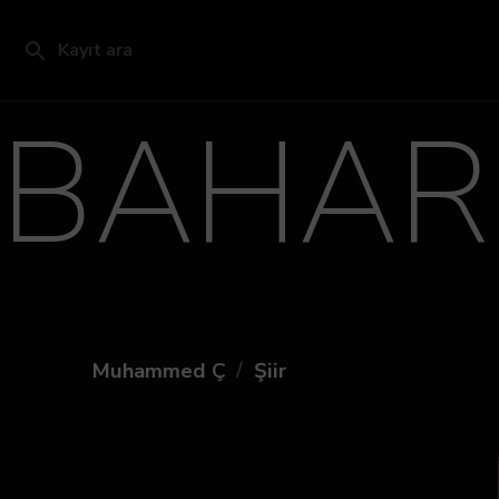
Kayıt ara
BAHAR
/
Muhammed Ç
Şiir