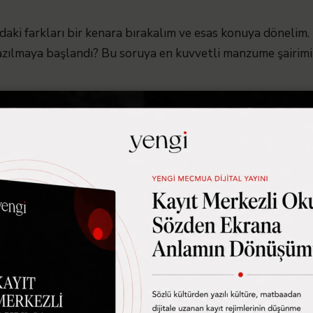
ki farkları bir kenara bırakalım ve esas konuya dönelim. P
zılmaya başlandı? Bu soruya en kuvvetli manzume şairimiz
’in mektuplarıyla; nazımda Fikret’in ve Akif’in şiirleriyl
m Akif’in manzumeleri bir tür mimari eser havası verir ins
kelimesi bir tuğla titizliğinde yerine koyulmuştur. İçine gi
rsınız. Yalnız mekânı değil misafirleri de tanırsınız. Akif, b
n bir tür “Plan” şairi olması manzume yazmasının en büyü
 kendi sesini manzumede bulur. “Türk edebiyatında onun ka
 gösteren başka bir şair yoktur.” der Mehmet Kaplan. Bunu