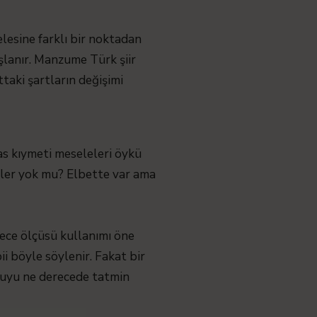
lesine farklı bir noktadan
lanır. Manzume Türk şiir
ttaki şartların değişimi
sas kıymeti meseleleri öykü
irler yok mu? Elbette var ama
hece ölçüsü kullanımı öne
ii böyle söylenir. Fakat bir
ucuyu ne derecede tatmin