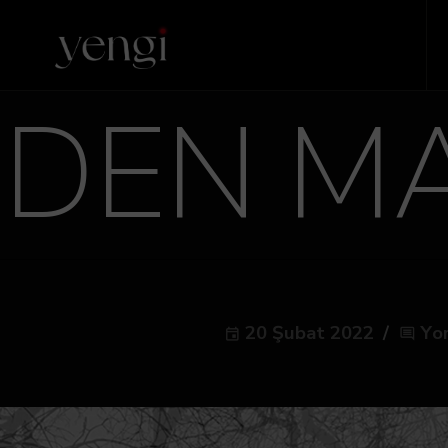
EDEN M
20 Şubat 2022
Yo
event
comment