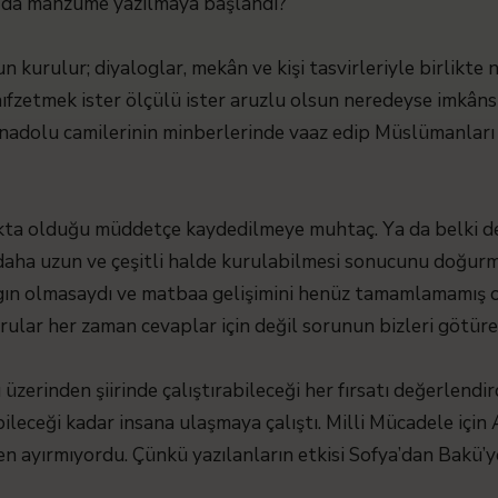
u da manzume yazılmaya başlandı?
n kurulur; diyaloglar, mekân ve kişi tasvirleriyle birlikte
 hıfzetmek ister ölçülü ister aruzlu olsun neredeyse imkânsız
anadolu camilerinin minberlerinde vaaz edip Müslümanları 
kta olduğu müddetçe kaydedilmeye muhtaç. Ya da belki de
 daha uzun ve çeşitli halde kurulabilmesi sonucunu doğurm
aygın olmasaydı ve matbaa gelişimini henüz tamamlamamış 
rular her zaman cevaplar için değil sorunun bizleri götürec
üzerinden şiirinde çalıştırabileceği her fırsatı değerlendir
leceği kadar insana ulaşmaya çalıştı. Milli Mücadele için
en ayırmıyordu. Çünkü yazılanların etkisi Sofya’dan Bakü’y