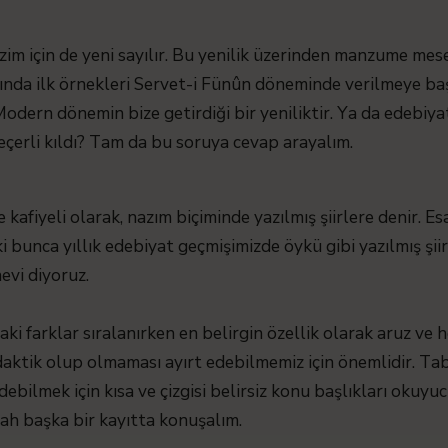
im için de yeni sayılır. Bu yenilik üzerinden manzume mese
nda ilk örnekleri Servet-i Fünûn döneminde verilmeye baş
 Modern dönemin bize getirdiği bir yeniliktir. Ya da edebiya
çerli kıldı? Tam da bu soruya cevap arayalım.
kafiyeli olarak, nazım biçiminde yazılmış şiirlere denir. E
i bunca yıllık edebiyat geçmişimizde öykü gibi yazılmış şi
vi diyoruz.
i farklar sıralanırken en belirgin özellik olarak aruz ve 
idaktik olup olmaması ayırt edebilmemiz için önemlidir. Tab
debilmek için kısa ve çizgisi belirsiz konu başlıkları okuy
lah başka bir kayıtta konuşalım.