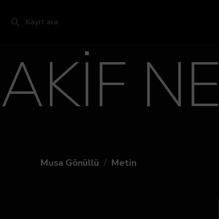
Kayıt ara
AKİF N
/
Musa Gönüllü
Metin