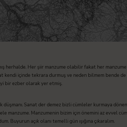
ış herhalde. Her şiir manzume olabilir fakat her manzume 
rat kendi içinde tekrara durmuş ve neden bilmem bende de 
yi bir ezber olarak yer etmiş.
ük düşmanı. Sanat der demez bizli cümleler kurmaya döne
le manzume. Manzumenin bizim için önemini az evvel cü
dum. Buyurun açık olanı temelli gün ışığına çıkaralım.