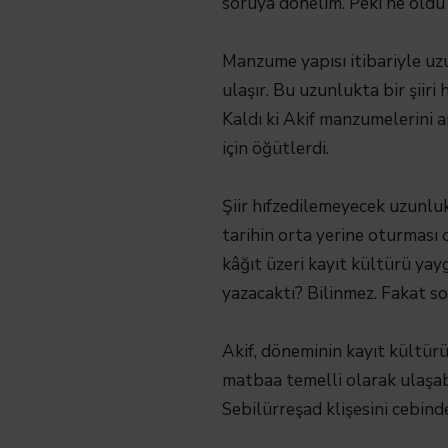
soruya dönelim. Peki ne old
Manzume yapısı itibariyle uzu
ulaşır. Bu uzunlukta bir şiiri
Kaldı ki Akif manzumelerini 
için öğütlerdi.
Şiir hıfzedilemeyecek uzunlu
tarihin orta yerine oturması
kâğıt üzeri kayıt kültürü y
yazacaktı? Bilinmez. Fakat so
Akif, döneminin kayıt kültürü 
matbaa temelli olarak ulaşabi
Sebilürreşad klişesini cebind