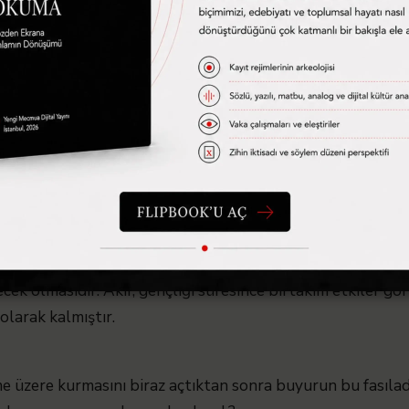
dalanarak dönemin insanlarını, konuşmalarını, gündelik me
vet-i Fünun’da Ayın Nadir’in “Elvah-i Tabiat”ını görmesiyle
ismi ise Ali Ekrem’dir. Akif, Ali Ekrem’e olan muhabbetini
 Bu görüşünün Ali Ekrem’in nazma tasvir ve muhavere sokm
rşı çıkar ve bu durumun zamanın bir havası olduğu öne sür
örünür sebeplerini özetleyecek olursak; plan üzere hare
avunması, Müslim tebaanın cefası ve vatanın biteviye uğrad
ecek olmasıdır. Akif, gençliği süresince birtakım etkiler g
 olarak kalmıştır.
me üzere kurmasını biraz açtıktan sonra buyurun bu fasıl