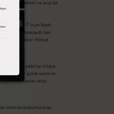
selelerini direkt ve aruz ile
[3]
 karar bulur.
Ayın Nadir,
 “Ali Ekrem olmasaydı, ben
asıyla destekler. Mithat
er.
ket edildiği müddetçe ortaya
ığı tacizler içinde sesini en
örmüşse bile bunlar onun
adan önce sorduğumuz esas