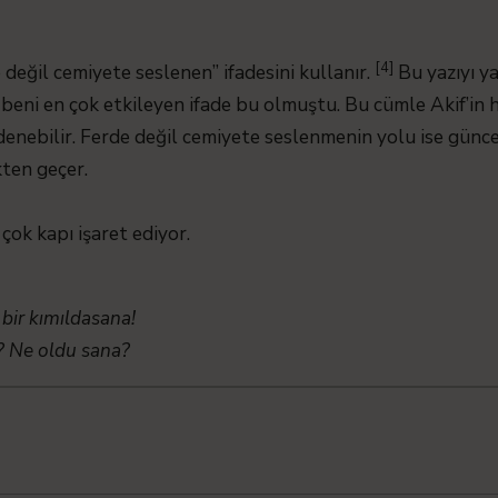
[4]
e değil cemiyete seslenen” ifadesini kullanır.
Bu yazıyı y
e beni en çok etkileyen ifade bu olmuştu. Bu cümle Akif’in
denebilir. Ferde değil cemiyete seslenmenin yolu ise günce
kten geçer.
çok kapı işaret ediyor.
bir kımıldasana!
? Ne oldu sana?