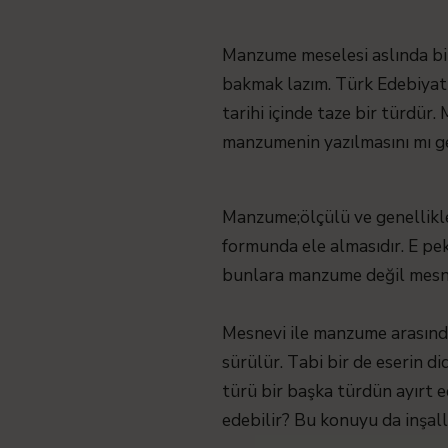
Manzume meselesi aslında biz
bakmak lazım. Türk Edebiyatı
tarihi içinde taze bir türdür.
manzumenin yazılmasını mı ge
Manzume;ölçülü ve genellikle 
formunda ele almasıdır. E pek
bunlara manzume değil mesne
Mesnevi ile manzume arasındak
sürülür. Tabi bir de eserin d
türü bir başka türdün ayırt e
edebilir? Bu konuyu da inşal