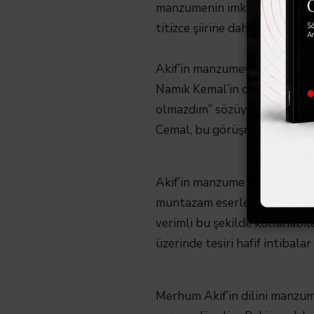
manzumenin imkanlarından fay
titizce şiirine dahil etmesidir.
Akif’in manzumeyi tercihi Ser
Namık Kemal’in oğludur. Esas 
olmazdım” sözüyle tesciller.
Cemal, bu görüşe şiddetle ka
Akif’in manzume yazmasının g
muntazam eserler çıkacağını s
verimli bu şekilde kullanabil
üzerinde tesiri hafif intibalar
Merhum Akif’in dilini manzu