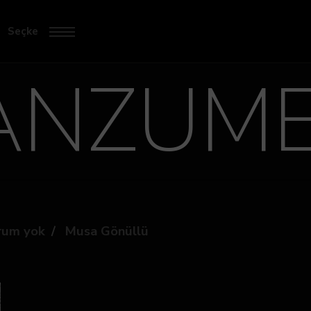
Seçke
ANZUME
rum yok
Musa Gönüllü