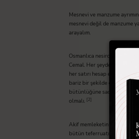
Mesnevi ve manzume ayrımında
mesnevi değil de manzume ya
arayalım.
Osmanlıca nesirde Namık Kemal
Cemal. Her şeyden önce Merhu
her satırı hesap edilmiş, her 
bariz bir şekilde görür ve tanı
bütünlüğüne sadık kalır. Onu
[2]
olmalı.
Akif memleketin ahvali üzere
bütün teferruatı ile gören ve