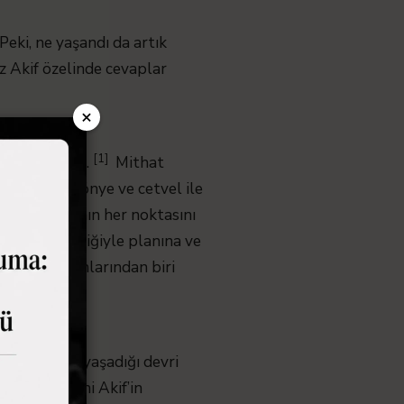
eki, ne yaşandı da artık
 Akif özelinde cevaplar
×
[1]
e Türkçe oldu.
Mithat
ana. Elde gönye ve cetvel ile
rdiğiniz mekânın her noktasını
ir mimar titizliğiyle planına ve
k motivasyonlarından biri
dar içinde yaşadığı devri
n asıl nedeni Akif’in