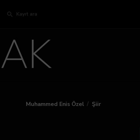
Kayıt ara
AK
/
Muhammed Enis Özel
Şiir