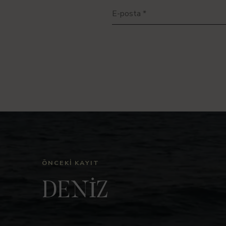
E-posta
*
ÖNCEKI KAYIT
DENİZ