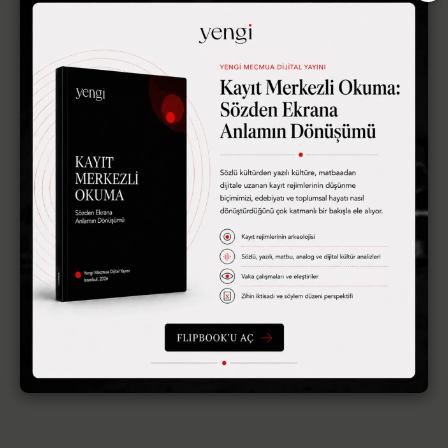
Bir yanıt yazın
E-posta adresiniz yayınlanmayacak.
Gerekli alanlar
*
ile
işaretlenmişlerdir
Yorum
*