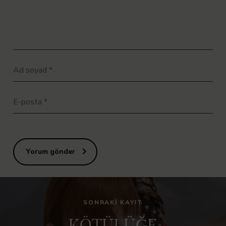
Ad soyad
*
E-posta
*
Yorum gönder
SONRAKI KAYIT
KÖTÜLÜĞE